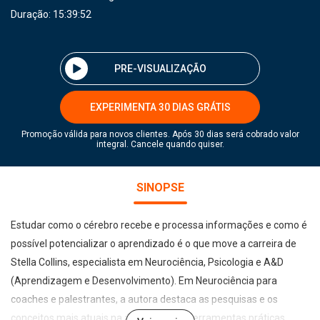
Duração: 15:39:52
PRE-VISUALIZAÇÃO
EXPERIMENTA 30 DIAS GRÁTIS
Promoção válida para novos clientes. Após 30 dias será cobrado valor
integral. Cancele quando quiser.
SINOPSE
Estudar como o cérebro recebe e processa informações e como é
possível potencializar o aprendizado é o que move a carreira de
Stella Collins, especialista em Neurociência, Psicologia e A&D
(Aprendizagem e Desenvolvimento). Em Neurociência para
coaches e palestrantes, a autora destaca as pesquisas e os
conceitos mais atuais na área e sugere ferramentas práticas,