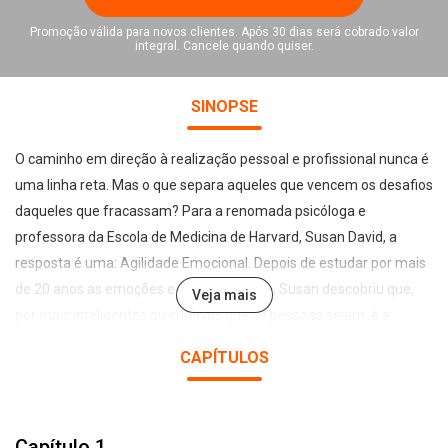
Promoção válida para novos clientes. Após 30 dias será cobrado valor
integral. Cancele quando quiser.
SINOPSE
O caminho em direção à realização pessoal e profissional nunca é
uma linha reta. Mas o que separa aqueles que vencem os desafios
daqueles que fracassam? Para a renomada psicóloga e
professora da Escola de Medicina de Harvard, Susan David, a
resposta é uma: Agilidade Emocional. Depois de estudar por mais
de 20 anos as emoções e autorealização, Susan descobriu que,
Veja mais
por mais inteligentes ou criativas que as pessoas sejam, é a
maneira como lidam com seu mundo que determina o quanto
CAPÍTULOS
serão felizes e bem-sucedidas em todas as áreas da vida.
Primeiro lugar na lista dos mais vendidos do The Wall Street
Journal, Agilidade Emocional apresenta, com sagacidade e
Capítulo 1
empatia, uma abordagem revolucionária para lidar com as