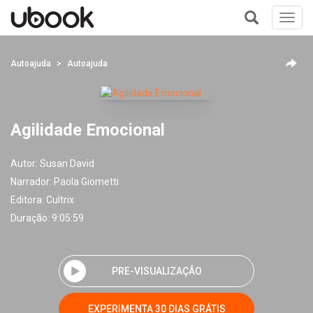
Toggl
navig
+
Autoajuda
Autoajuda
Agilidade Emocional
Autor:
Susan David
Narrador:
Paola Giometti
Editora:
Cultrix
Duração: 9:05:59
PRE-VISUALIZAÇÃO
EXPERIMENTA 30 DIAS GRÁTIS