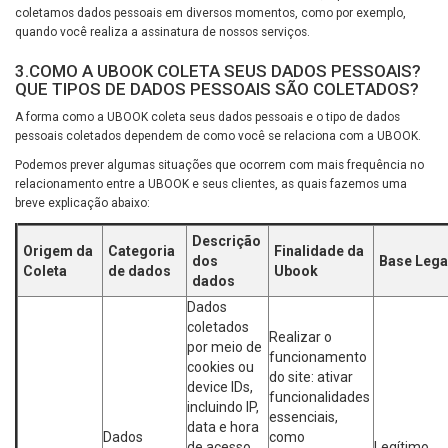
coletamos dados pessoais em diversos momentos, como por exemplo,
quando você realiza a assinatura de nossos serviços.
3.COMO A UBOOK COLETA SEUS DADOS PESSOAIS?
QUE TIPOS DE DADOS PESSOAIS SÃO COLETADOS?
A forma como a UBOOK coleta seus dados pessoais e o tipo de dados
pessoais coletados dependem de como você se relaciona com a UBOOK.
Podemos prever algumas situações que ocorrem com mais frequência no
relacionamento entre a UBOOK e seus clientes, as quais fazemos uma
breve explicação abaixo:
Descrição
Origem da
Categoria
Finalidade da
dos
Base Lega
Coleta
de dados
Ubook
dados
Dados
coletados
Realizar o
por meio de
funcionamento
cookies ou
do site: ativar
device IDs,
funcionalidades
incluindo IP,
essenciais,
data e hora
Dados
como
de acesso,
Legítimo