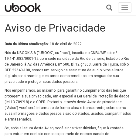
Toggl
navig
+
Aviso de Privacidade
Data da última atualização
: 18 de abril de 2022
Nós da UBOOK S.A (“UBOOK”, ou “nós”), inscrita no CNPJ/MF sob nº
19.141.082/0001-12 com sede na cidade do Rio de Janeiro, Estado do Rio
de Janeiro, à Av. das Américas, nº 500, Bl.12 gr.303, Barra da Tijuca, sob o
CEP 22640-100, somos um serviço de assinatura de audiolivros e livros
digitais por streaming e estamos comprometidos em resguardar sua
privacidade e proteger seus dados pessoais.
Nos empenhamos, ao máximo, para garantir o cumprimento das leis que
protegem a sua privacidade, em especial a Lei Geral de Proteção de dados
(lei 13.709?18) e o GDPR. Portanto, através deste Aviso de privacidade
(“Aviso”) você será informado de forma clara e transparente, sobre como
suas informações e dados pessoais são coletados, usados, compartilhados
e armazenados.
Se, após a leitura deste Aviso, você ainda tiver dúvidas, fique à vontade
para entrar em contato conosco por meio de nossos canais de