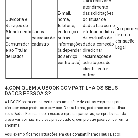
Para realizar o
atendimento
E-mail,
das solicitações
Ouvidoria e
nome,
do titular de
Serviços de
telefone,
dados tais como
Cumprimen
Atendimento
Dados
endereço e
efetuar pedidos
de uma
ao
pessoais de
outras
de exclusão de
obrigação
Consumidor
cadastro
informações
dados, correção
Legal
e ao Titular
(a depender
direcionar
de Dados.
do serviço
reclamações e
contratado)
solicitaçõesdo
cliente, entre
outros.
4.COM QUEM A UBOOK COMPARTILHA OS SEUS
DADOS PESSOAIS?
A UBOOK opera em parceria com uma série de outras empresas para
oferecer seus produtos e serviços. Dessa forma, podemos compartilhar
seus Dados Pessoais com essas empresas parceiras, sempre buscando
preservar ao máximo a sua privacidade e, sempre que possível, de forma
anônima.
Aqui exemplificamos situações em que compartilhamos seus Dados