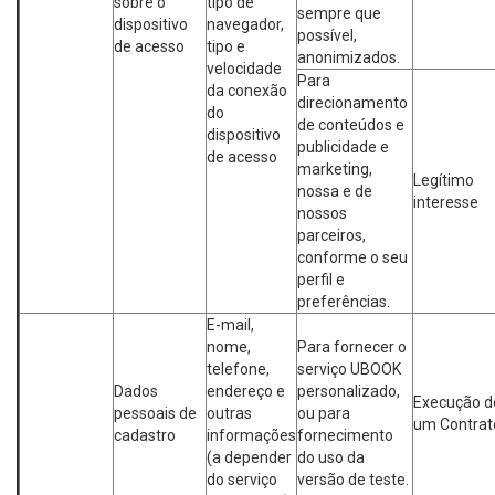
sobre o
tipo de
sempre que
dispositivo
navegador,
possível,
de acesso
tipo e
anonimizados.
velocidade
Para
da conexão
direcionamento
do
de conteúdos e
dispositivo
publicidade e
de acesso
marketing,
Legítimo
nossa e de
interesse
nossos
parceiros,
conforme o seu
perfil e
preferências.
E-mail,
nome,
Para fornecer o
telefone,
serviço UBOOK
Dados
endereço e
personalizado,
Execução d
pessoais de
outras
ou para
um Contrat
cadastro
informações
fornecimento
(a depender
do uso da
do serviço
versão de teste.