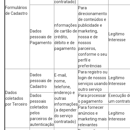
contratado)
Formulários
Para
de Cadastro
direcionamento
de conteúdos e
nformações
publicidade e
Dados
de cartão de
marketing,
Legítimo
pessoais de
crédito,
nossa e de
Interesse
Pagamento
débito e de
nossos
pagamento.
parceiros,
conforme o seu
perfil e
preferências
Para registro ou
Dados
E-mail,
login de nossos
Legítimo
pessoais de
nome,
serviços usando
Interesse
Cadastro
telefone,
outro serviço
Dados
endereço e
Dados
Para processar
Execução d
coletados
outras
pessoais
o pagamento
um contrat
por Terceiro
informações
coletados
Para fornecer
(a depender
pelos
anúncios e
Legítimo
do serviço
parceiros de
marketing mais
Interesse
contratado)
autenticação
relevantes