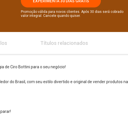
EXPERIMENTA 30 DIAS GRÁTIS
Promoção válida para novos clientes. Após 30 dias será cobrado
valor integral. Cancele quando quiser.
los
Títulos relacionados
a de Ciro Bottini para o seu negócio!
dor do Brasil, com seu estilo divertido e original de vender produtos na
parar!