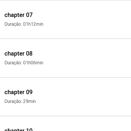
chapter 07
Whatsapp
Facebook
Twitter
E-mail
Duração: 01h12min
chapter 08
Duração: 01h06min
chapter 09
Duração: 29min
chapter 10