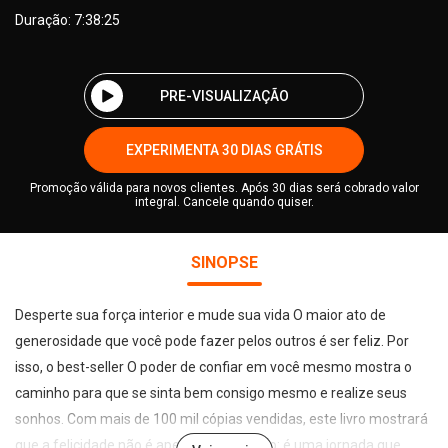
Duração: 7:38:25
PRE-VISUALIZAÇÃO
EXPERIMENTA 30 DIAS GRÁTIS
Promoção válida para novos clientes. Após 30 dias será cobrado valor
integral. Cancele quando quiser.
SINOPSE
Desperte sua força interior e mude sua vida O maior ato de
generosidade que você pode fazer pelos outros é ser feliz. Por
isso, o best-seller O poder de confiar em você mesmo mostra o
caminho para que se sinta bem consigo mesmo e realize seus
sonhos. Com mais de 100 mil cópias vendidas, este livro mostrará
que a felicidade não é apenas um destino: é uma jornada que