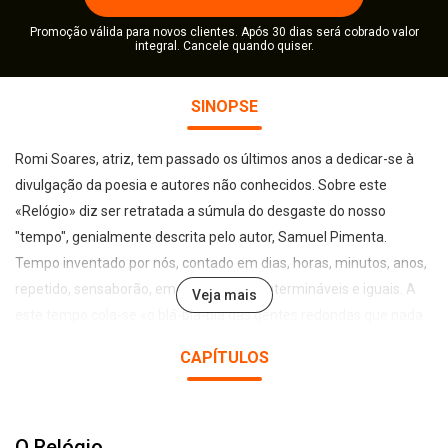
Promoção válida para novos clientes. Após 30 dias será cobrado valor
integral. Cancele quando quiser.
SINOPSE
Romi Soares, atriz, tem passado os últimos anos a dedicar-se à
divulgação da poesia e autores não conhecidos. Sobre este
«Relógio» diz ser retratada a súmula do desgaste do nosso
"tempo", genialmente descrita pelo autor, Samuel Pimenta.
Tempo inventado por nós, contado em dias, horas, minutos, anos,
repetido, sensaborão, em tique-taques intermináveis e iguais. A
Veja mais
este tempo cola-se «o blá-blá-blá das gentes redondas que nada
mais sabem dizer além de dizerem nada». Samuel Pimenta,
CAPÍTULOS
lúcido, atrevidamente verdadeiro, claro e preciso na palavra e na
forma, opõe-se à «vertigem de que ser-se igual é ser-se perfeito».
Cansado desse mundo de gentes redondas, a sua voz solta-se em
O Relógio
grito: «A vida é liberdade! Liberdade de blás. Liberdade de tiques.