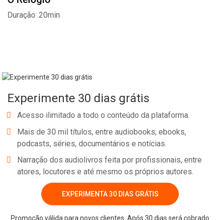
Liberdade de taques. Liberdade!» E, nessa liberdade, a forma que
Duração: 20min
dá à beleza e que aponta, com mestria, as cores do lixo humano, é
a mesma com que pinta os seus sentimentos. Verdadeiros. A que
mostra, claramente, quem é. A que desenha a leveza e a força do
que é simples. A da ausência absoluta de conceitos velhos e
caducos. A simplicidade de saber olhar, e "ser". Que este «Relógio»
sirva de alavanca para se aprender, ou reaprender a olhar as
Experimente 30 dias grátis
"coisas”.
Acesso ilimitado a todo o conteúdo da plataforma.
Mais de 30 mil títulos, entre audiobooks, ebooks,
Whatsapp
Facebook
Twitter
E-mail
podcasts, séries, documentários e notícias.
Narração dos audiolivros feita por profissionais, entre
atores, locutores e até mesmo os próprios autores.
EXPERIMENTA 30 DIAS GRÁTIS
Promoção válida para novos clientes. Após 30 dias será cobrado