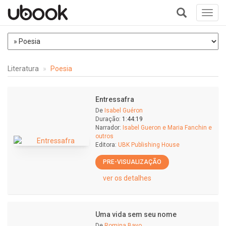
Toggl
navig
+
Literatura
Poesia
Entressafra
De
Isabel Guéron
Duração:
1:44:19
Narrador:
Isabel Gueron e Maria Fanchin e
outros
Editora:
UBK Publishing House
PRE-VISUALIZAÇÃO
ver os detalhes
Uma vida sem seu nome
De
Romina Bayo