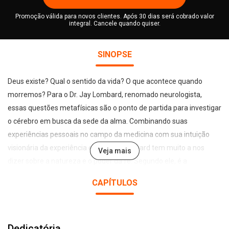
Promoção válida para novos clientes. Após 30 dias será cobrado valor
integral. Cancele quando quiser.
SINOPSE
Deus existe? Qual o sentido da vida? O que acontece quando
morremos? Para o Dr. Jay Lombard, renomado neurologista,
essas questões metafísicas são o ponto de partida para investigar
o cérebro em busca da sede da alma. Combinando suas
experiências pessoais no campo da medicina com sua intuição
visionária da experiência espiritual, Lombard tem muito a nos
Veja mais
dizer sobre a natureza e o poder da fé. Segundo ele, é a
neurociência e o modo como o nosso cérebro interpreta o que
CAPÍTULOS
acontece à nossa volta que podem nos levar a uma fé mais
profunda e inspiradora. A Mente de Deus é uma síntese
extraordinária de neurociência, religião, fé e sabedoria, em busca
Dedicatória
de uma compreensão melhor das crenças mais arraigadas da