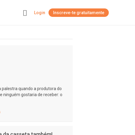
Login
Inscreve-te gratuitamente
+
ma palestra quando a produtora do
ue ninguém gostaria de receber: o
s
 e da casseta também!