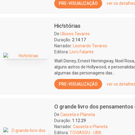
PRE-VISUALIZAÇÃO
ver os detalhe
Hic!stórias
De
Ulisses Tavares
Duração:
2:14:17
Narrador:
Leonardo Tavares
Editora:
Livro Falante
Walt Disney, Ernest Hemingway, Noel Rosa,
alguns astros de Hollywood, e personalidade
algumas das personagens das...
PRE-VISUALIZAÇÃO
ver os detalhe
O grande livro dos pensamentos 
De
Casseta e Planeta
Duração:
1:12:29
Narrador:
Casseta e Planeta
Editora:
TOVIASSU - UBK