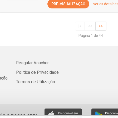
PRE-VISUALIZAÇÃO
ver os detalhe
|<
<<
>>
Página 1 de 44
Resgatar Voucher
Politíca de Privacidade
cação
Termos de Utilização
ala a nossa app: