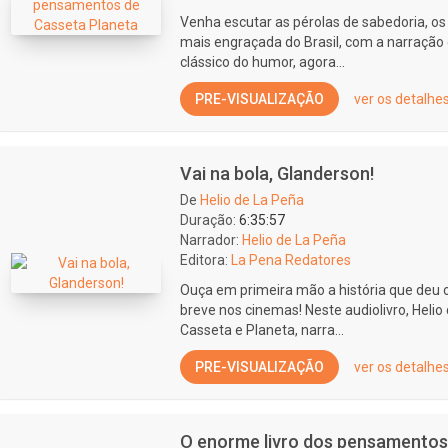
Venha escutar as pérolas de sabedoria, os
mais engraçada do Brasil, com a narração
clássico do humor, agora...
PRE-VISUALIZAÇÃO
ver os detalhe
Vai na bola, Glanderson!
De
Helio de La Peña
Duração:
6:35:57
Narrador:
Helio de La Peña
Editora:
La Pena Redatores
Ouça em primeira mão a história que deu 
breve nos cinemas! Neste audiolivro, Helio
Casseta e Planeta, narra...
PRE-VISUALIZAÇÃO
ver os detalhe
O enorme livro dos pensamentos