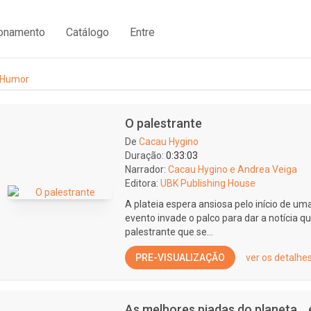
ionamento
Catálogo
Entre
Humor
O palestrante
De
Cacau Hygino
Duração:
0:33:03
Narrador:
Cacau Hygino e Andrea Veiga
Editora:
UBK Publishing House
A plateia espera ansiosa pelo início de u
evento invade o palco para dar a notícia q
palestrante que se...
PRE-VISUALIZAÇÃO
ver os detalhe
As melhores piadas do planeta...