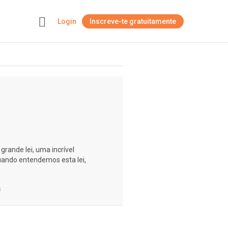
Login
Inscreve-te gratuitamente
+
rande lei, uma incrível
ando entendemos esta lei,
s