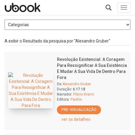
Toggl
navig
+
A exibir o Resultado da pesquisa por "Alexandro Gruber"
Revolução Existencial: A Coragem
Para Ressignificar A Sua Existência
E Mudar A Sua Vida De Dentro Para
Fora
De
Alexandro Gruber
Duração:
6:17:18
Narrador:
Flávio Kranic
Editora:
Paidós
PRE-VISUALIZAÇÃO
ver os detalhes