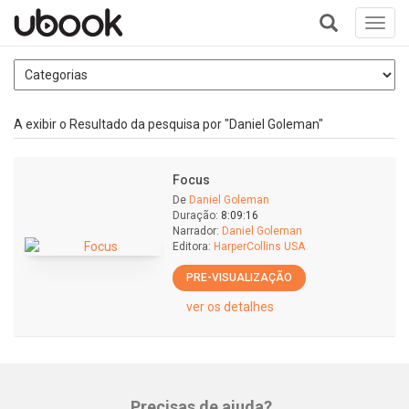
Toggl
navig
+
A exibir o Resultado da pesquisa por "Daniel Goleman"
Focus
De
Daniel Goleman
Duração:
8:09:16
Narrador:
Daniel Goleman
Editora:
HarperCollins USA
PRE-VISUALIZAÇÃO
ver os detalhes
Precisas de ajuda?