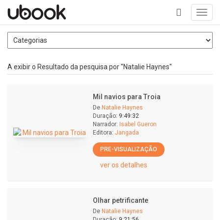
Toggl
navig
+
A exibir o Resultado da pesquisa por "Natalie Haynes"
Mil navios para Troia
De
Natalie Haynes
Duração:
9:49:32
Narrador:
Isabel Gueron
Editora:
Jangada
PRE-VISUALIZAÇÃO
ver os detalhes
Olhar petrificante
De
Natalie Haynes
Duração:
9:21:56