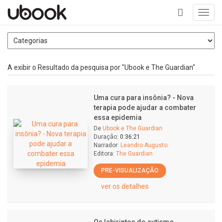
Toggl
navig
+
A exibir o Resultado da pesquisa por "Ubook e The Guardian"
Uma cura para insônia? - Nova
terapia pode ajudar a combater
essa epidemia
De
Ubook e The Guardian
Duração:
0:36:21
Narrador:
Leandro Augusto
Editora:
The Guardian
PRE-VISUALIZAÇÃO
ver os detalhes