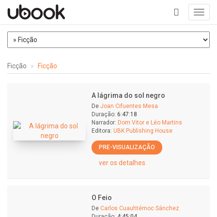
Toggl
navig
+
Ficção
Ficção
A lágrima do sol negro
De
Joan Cifuentes Mesa
Duração:
6:47:18
Narrador:
Dom Vitor e Léo Martins
Editora:
UBK Publishing House
PRE-VISUALIZAÇÃO
ver os detalhes
O Feio
De
Carlos Cuauhtémoc Sánchez
Duração:
4:45:04