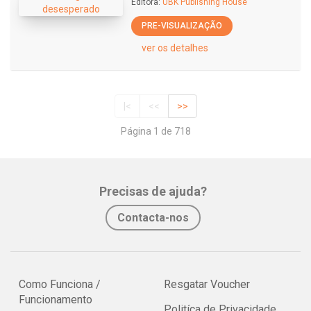
Editora:
UBK Publishing House
PRE-VISUALIZAÇÃO
ver os detalhes
|<
<<
>>
Página 1 de 718
Precisas de ajuda?
Contacta-nos
Como Funciona /
Resgatar Voucher
Funcionamento
Politíca de Privacidade